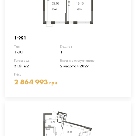
1-Ж1
Тип
Комнат
1-Ж1
1
Площадь
Ввод в эксплуатацию
51.61 м2
2 квартал 2027
Price
2 864 993
грн