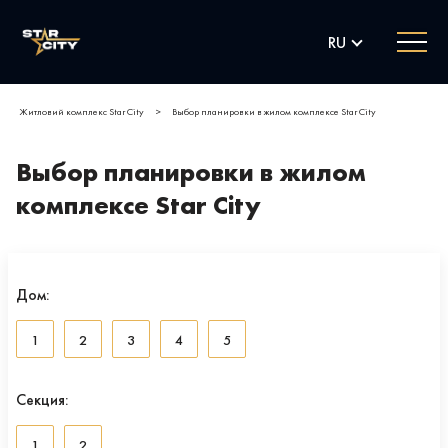
RU
Житловий комплекс Star City
>
Выбор планировки в жилом комплексе Star City
Выбор планировки в жилом
комплексе Star City
Дом:
1
2
3
4
5
Секция:
1
2