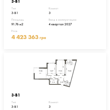
3-В1
Тип
Комнат
3-В1
3
Площадь
Ввод в эксплуатацию
91.76 м2
4 квартал 2027
Price
4 423 363
грн
3-В1
Тип
Комнат
3-В1
3