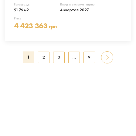
Площадь
Ввод в эксплуатацию
91.76 м2
4 квартал 2027
Price
4 423 363
грн
1
2
3
…
9
01
Выбрать планировку квартиры в
жилом комплексе комфорт-класса
Star City, Киев, улица
Каунасская, 27, Днепровского
района
>