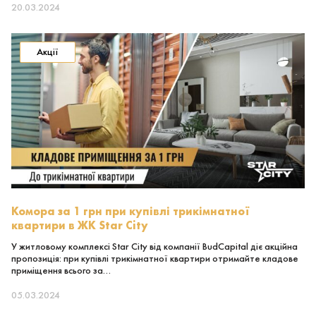
20.03.2024
Акції
Комора за 1 грн при купівлі трикімнатної
квартири в ЖК Star City
У житловому комплексі Star City від компанії BudCapital діє акційна
пропозиція: при купівлі трикімнатної квартири отримайте кладове
приміщення всього за…
05.03.2024