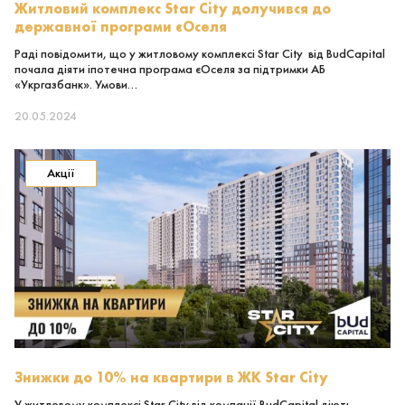
Житловий комплекс Star City долучився до
державної програми єОселя
Раді повідомити, що у житловому комплексі Star City від BudCapital
почала діяти іпотечна програма єОселя за підтримки АБ
«Укргазбанк». Умови…
20.05.2024
Акції
Знижки до 10% на квартири в ЖК Star City
У житловому комплексі Star City від компанії BudCapital діють