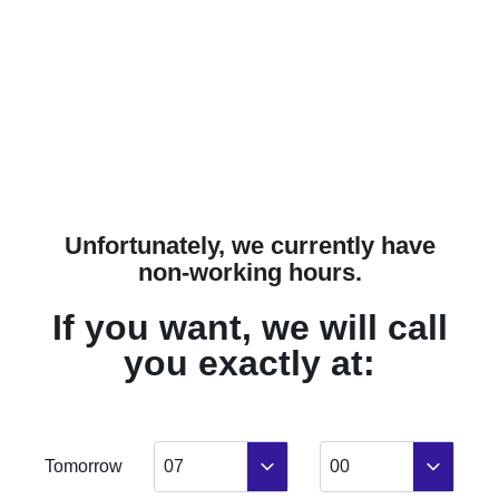
Unfortunately, we currently have
non-working hours.
/
0
1
0
4
If you want, we will call
you exactly at:
1-Ж1
Тип планування
2
51.61
м
Загальна площа
Tomorrow
07
00
2
18.15
м
Житлова площа