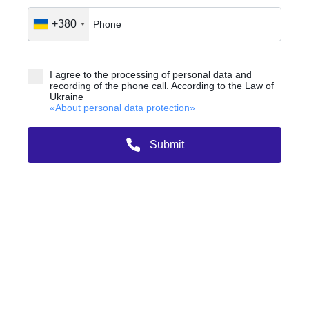
+380
1
Будинок
2
Секція
I agree to the processing of personal data and
recording of the phone call. According to the Law of
2 квартал 2027
Введення в експлуатацію
Ukraine
«About personal data protection»
Ціна за квадрат від
Загальна ціна
Submit
55 512
2 864 993
грн
грн
Наявність та ціну ви можете дізнатися у відділі продажів
Отримати цінову пропозицію
Отримати документ