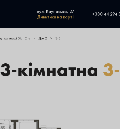
вул. Каунаська, 27
+380 44 294 8280
Дивитися на карті
у комплексі Star City
>
Дом 2
>
3-В
 3-кiмнатна
3-
Ти
За