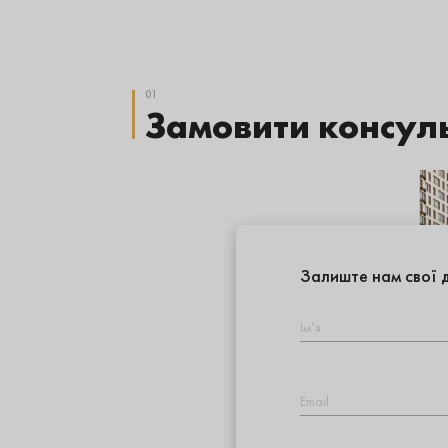
01
Замовити консул
Залиште нам свої д