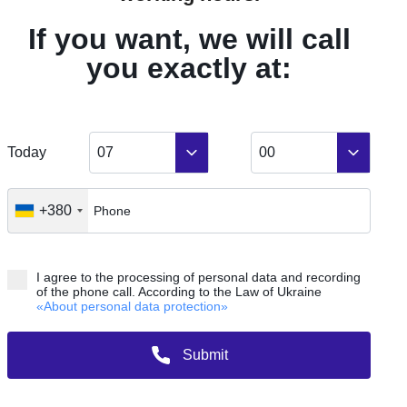
2
49.48
м
тлова площа
If you want, we will call
2
динок
you exactly at:
1
кція
4 квартал 2027
едення в експлуатацію
Today
07
00
+380
а за квадрат від
Загальна ціна
грн
грн
 206
4 423 363
I agree to the processing of personal data and recording
вність та ціну ви можете дізнатися у відділі
of the phone call. According to the Law of Ukraine
дажів
«About personal data protection»
Отримати цінову пропозицію
Submit