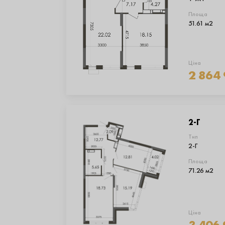
Площа
51.61 м2
Ціна
2 864
2-Г
Тип
2-Г
Площа
71.26 м2
Ціна
3 406 