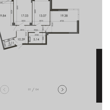
Жи
Бу
Се
Вв
Цін
48
Ная
про
/
0
1
0
4