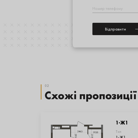
Відправити
Alternative:
02
Схожі пропозиції
1-Ж1
Тип
1-Ж1