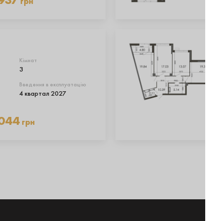
грн
Кімнат
3
Введення в експлуатацію
4 квартал 2027
 044
грн