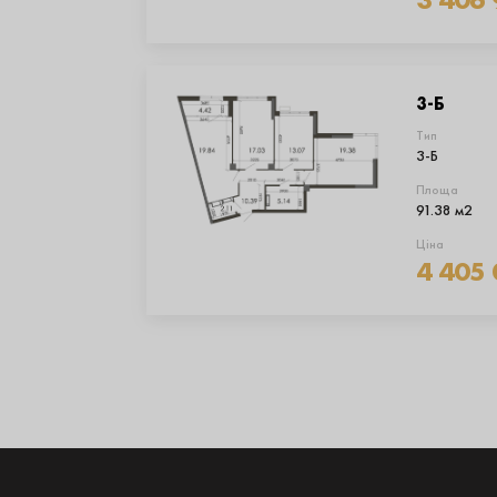
3-Б
Тип
3-Б
Площа
91.38 м2
Ціна
4 405