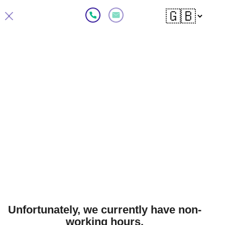
Замовити дзвінок
UA
В
3-В
п планування
2
91.76
м
гальна площа
Unfortunately, we currently have non-
working hours.